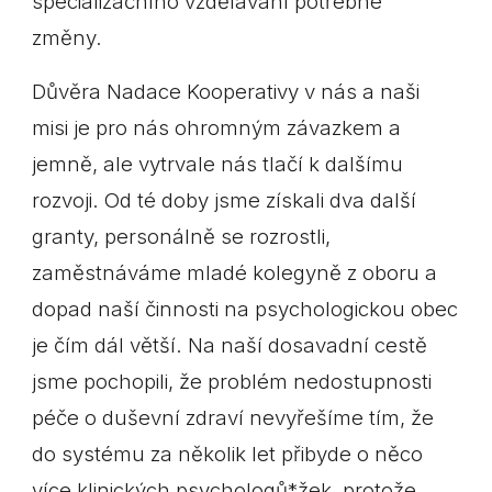
specializačního vzdělávání potřebné
změny.
Důvěra Nadace Kooperativy v nás a naši
misi je pro nás ohromným závazkem a
jemně, ale vytrvale nás tlačí k dalšímu
rozvoji. Od té doby jsme získali dva další
granty, personálně se rozrostli,
zaměstnáváme mladé kolegyně z oboru a
dopad naší činnosti na psychologickou obec
je čím dál větší. Na naší dosavadní cestě
jsme pochopili, že problém nedostupnosti
péče o duševní zdraví nevyřešíme tím, že
do systému za několik let přibyde o něco
více klinických psychologů*žek, protože