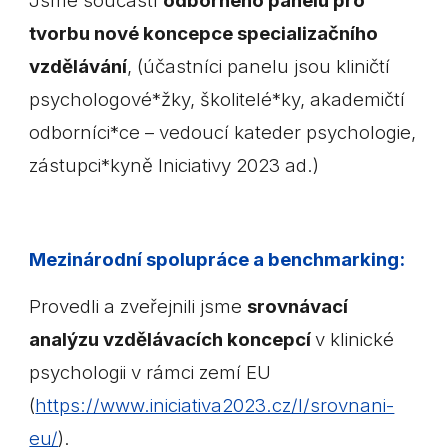
Jsme součástí
odborného panelu pro
tvorbu nové koncepce specializačního
vzdělávání
, (účastníci panelu jsou kliničtí
psychologové*žky, školitelé*ky, akademičtí
odborníci*ce – vedoucí kateder psychologie,
zástupci*kyně Iniciativy 2023 ad.)
Mezinárodní spolupráce a benchmarking:
Provedli a zveřejnili jsme
srovnávací
analýzu vzdělávacích koncepcí
v klinické
psychologii v rámci zemí EU
(
https://www.iniciativa2023.cz/l/srovnani-
eu/
).