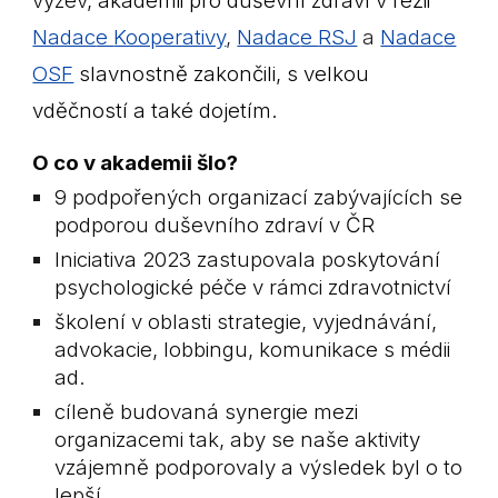
výzev,
akademii pro duševní zdraví v režii
Nadac
e
Kooperativy
,
Nadac
e
RSJ
a
Nadac
e
OSF
slavnostně zakončili, s velkou
vděčností a také dojetím.
O co v akademii šlo?
9 podpořených organizací zabývajících se
podporou duševního zdraví v ČR
Iniciativa 2023 zastupovala poskytování
psychologické péče v rámci zdravotnictví
školení v oblasti strategie, vyjednávání,
advokacie, lobbingu, komunikace s médii
ad.
cíleně budovaná synergie mezi
organizacemi tak, aby se naše aktivity
vzájemně podporovaly a výsledek byl o to
lepší